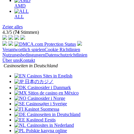
AMD
ALL
Zeige alles
4.3/5 (
74
Stimmen)
Verantwortlich spielen
Cookie Richtlinien
Nutzungsbedingungen
Datenschutzrichtlinien
Über uns
Kontakt
Casinoseiten in Deutschland
Casinos Sites in English
日本のカジノ
Casinosider i Danmark
Sitios de casino en México
Casinosider i Norge
Casinosajter i Sverige
Kasinot Suomessa
Casinoseiten in Deutschland
Kasiinod Eestis
Casinosites in Nederland
Polskie kasyna online