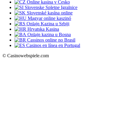
Online kasina v Česko
Slovenske Spletne Igralnice
Slovenské kasína online
Magyar online kaszinó
Onlajn Kazina u Srbiji
Hrvatska Kasina
Onlajn kazina u Bosna
Cassinos online no Brasil
Casinos en línea en Portugal
©
Casinowebspiele.com