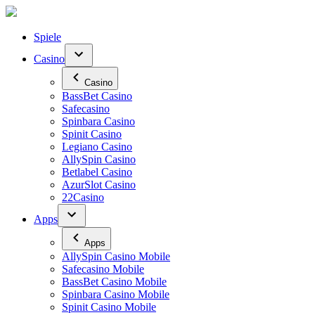
Spiele
Casino
Casino
BassBet Casino
Safecasino
Spinbara Casino
Spinit Casino
Legiano Casino
AllySpin Casino
Betlabel Casino
AzurSlot Casino
22Casino
Apps
Apps
AllySpin Casino Mobile
Safecasino Mobile
BassBet Casino Mobile
Spinbara Casino Mobile
Spinit Casino Mobile