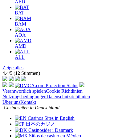
AED
BAT
BAM
AOA
AMD
ALL
Zeige alles
4.4/5 (
12
Stimmen)
Verantwortlich spielen
Cookie Richtlinien
Nutzungsbedingungen
Datenschutzrichtlinien
Über uns
Kontakt
Casinoseiten in Deutschland
Casinos Sites in English
日本のカジノ
Casinosider i Danmark
Sitios de casino en México