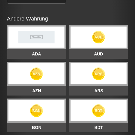
Andere Währung
ADA
AUD
AZN
ARS
BGN
BDT