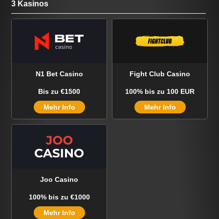
3 Kasinos
N1 Bet Casino
Fight Club Casino
Bis zu €1500
100% bis zu 100 EUR
Mehr Info
Mehr Info
Joo Casino
100% bis zu €1000
Mehr Info