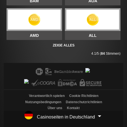
BAM
AOA
AMD
ALL
ZEIGE ALLES
4.1/5 (
84
Stimmen)
Verantwortlich spielen
Cookie Richtlinien
Nutzungsbedingungen
Datenschutzrichtlinien
Über uns
Kontakt
Casinoseiten in Deutschland