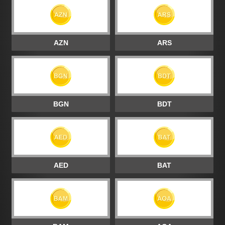
AZN
ARS
BGN
BDT
AED
BAT