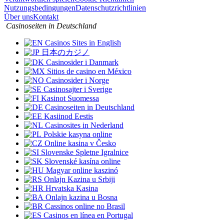
Nutzungsbedingungen
Datenschutzrichtlinien
Über uns
Kontakt
Casinoseiten in Deutschland
Casinos Sites in English
日本のカジノ
Casinosider i Danmark
Sitios de casino en México
Casinosider i Norge
Casinosajter i Sverige
Kasinot Suomessa
Casinoseiten in Deutschland
Kasiinod Eestis
Casinosites in Nederland
Polskie kasyna online
Online kasina v Česko
Slovenske Spletne Igralnice
Slovenské kasína online
Magyar online kaszinó
Onlajn Kazina u Srbiji
Hrvatska Kasina
Onlajn kazina u Bosna
Cassinos online no Brasil
Casinos en línea en Portugal