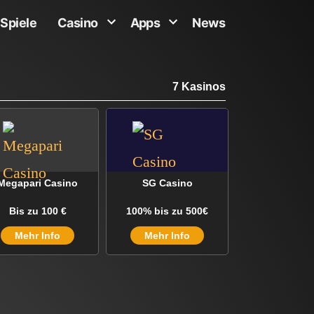
Spiele
Casino
Apps
News
7 Kasinos
Megapari Casino
SG Casino
Bis zu 100 €
100% bis zu 500€
Mehr Info
Mehr Info