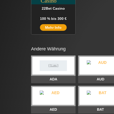
22Bet Casino
100 % bis 300 €
Mehr Info
Andere Währung
ADA
AUD
AED
BAT