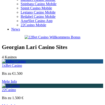
Spinbara Casino Mobile
Spinit Casino Mobile
Legiano Casino Mobile
Betlabel Casino Mobile
AzurSlot Casino App
22Casino Mobile
News
Georgian Lari Casino Sites
4 Kasinos
1xBet Casino
Bis zu €1.500
Mehr Info
22Casino
Bis zu 1.500 €