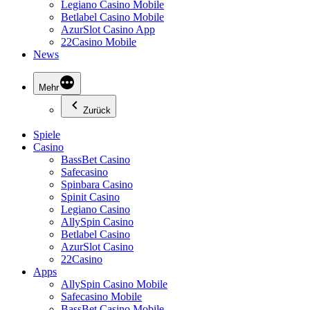
Legiano Casino Mobile
Betlabel Casino Mobile
AzurSlot Casino App
22Casino Mobile
News
Mehr
Zurück
Spiele
Casino
BassBet Casino
Safecasino
Spinbara Casino
Spinit Casino
Legiano Casino
AllySpin Casino
Betlabel Casino
AzurSlot Casino
22Casino
Apps
AllySpin Casino Mobile
Safecasino Mobile
BassBet Casino Mobile