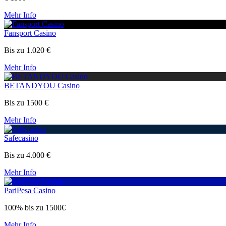
Mehr Info
Fansport Casino
Bis zu 1.020 €
Mehr Info
BETANDYOU Casino
Bis zu 1500 €
Mehr Info
Safecasino
Bis zu 4.000 €
Mehr Info
PariPesa Casino
100% bis zu 1500€
Mehr Info