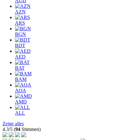
AUD
AZN
ARS
BGN
BDT
AED
BAT
BAM
AOA
AMD
ALL
Zeige alles
4.3/5 (
94
Stimmen)