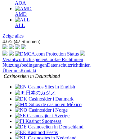
AOA
AMD
ALL
Zeige alles
4.6/5 (
47
Stimmen)
Verantwortlich spielen
Cookie Richtlinien
Nutzungsbedingungen
Datenschutzrichtlinien
Über uns
Kontakt
Casinoseiten in Deutschland
Casinos Sites in English
日本のカジノ
Casinosider i Danmark
Sitios de casino en México
Casinosider i Norge
Casinosajter i Sverige
Kasinot Suomessa
Casinoseiten in Deutschland
Kasiinod Eestis
Casinosites in Nederland