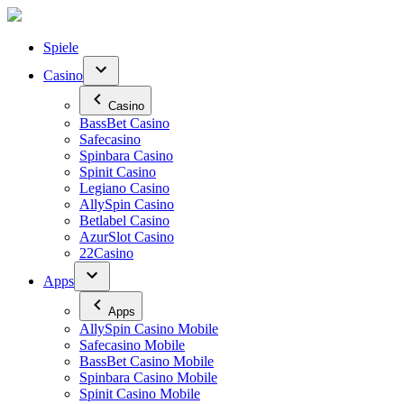
Spiele
Casino
Casino
BassBet Casino
Safecasino
Spinbara Casino
Spinit Casino
Legiano Casino
AllySpin Casino
Betlabel Casino
AzurSlot Casino
22Casino
Apps
Apps
AllySpin Casino Mobile
Safecasino Mobile
BassBet Casino Mobile
Spinbara Casino Mobile
Spinit Casino Mobile