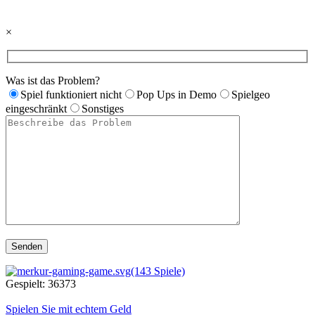
×
Was ist das Problem?
Spiel funktioniert nicht
Pop Ups in Demo
Spielgeo
eingeschränkt
Sonstiges
(143 Spiele)
Gespielt: 36373
Spielen Sie mit echtem Geld