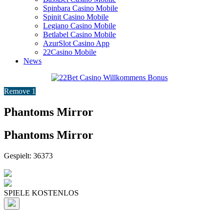
Spinbara Casino Mobile
Spinit Casino Mobile
Legiano Casino Mobile
Betlabel Casino Mobile
AzurSlot Casino App
22Casino Mobile
News
Remove
1
Phantoms Mirror
Phantoms Mirror
Gespielt: 36373
SPIELE KOSTENLOS