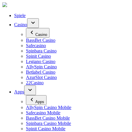
Spiele
Casino
Casino
BassBet Casino
Safecasino
Spinbara Casino
Spinit Casino
Legiano Casino
AllySpin Casino
Betlabel Casino
AzurSlot Casino
22Casino
Apps
Apps
AllySpin Casino Mobile
Safecasino Mobile
BassBet Casino Mobile
Spinbara Casino Mobile
Spinit Casino Mobile