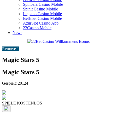
Spinbara Casino Mobile
Spinit Casino Mobile
Legiano Casino Mobile
Betlabel Casino Mobile
AzurSlot Casino App
22Casino Mobile
News
Remove
1
Magic Stars 5
Magic Stars 5
Gespielt: 20124
SPIELE KOSTENLOS