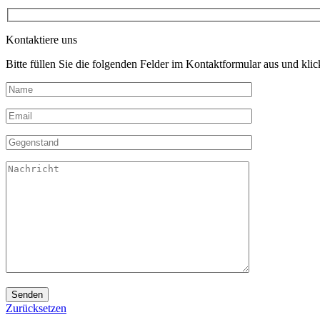
Kontaktiere uns
Bitte füllen Sie die folgenden Felder im Kontaktformular aus und kli
Zurücksetzen