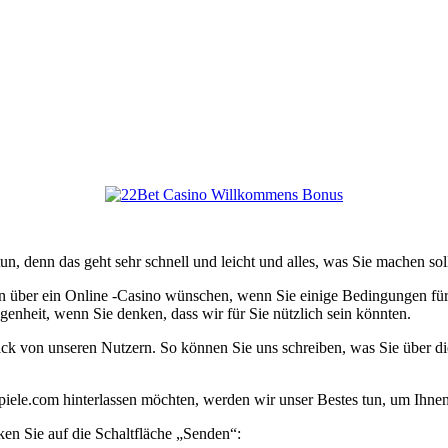
 denn das geht sehr schnell und leicht und alles, was Sie machen solle
nen über ein Online -Casino wünschen, wenn Sie einige Bedingungen für
egenheit, wenn Sie denken, dass wir für Sie nützlich sein könnten.
back von unseren Nutzern. So können Sie uns schreiben, was Sie über 
piele.com hinterlassen möchten, werden wir unser Bestes tun, um Ihnen
ken Sie auf die Schaltfläche „Senden“: