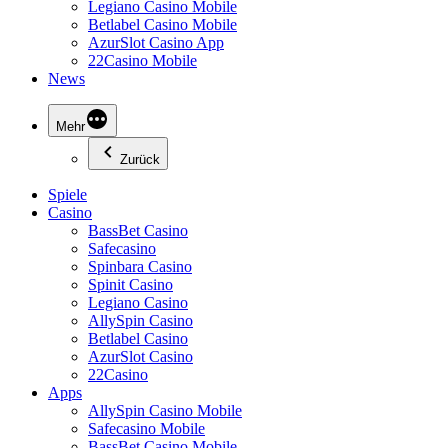
Legiano Casino Mobile
Betlabel Casino Mobile
AzurSlot Casino App
22Casino Mobile
News
Mehr
Zurück
Spiele
Casino
BassBet Casino
Safecasino
Spinbara Casino
Spinit Casino
Legiano Casino
AllySpin Casino
Betlabel Casino
AzurSlot Casino
22Casino
Apps
AllySpin Casino Mobile
Safecasino Mobile
BassBet Casino Mobile