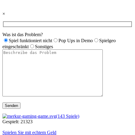
×
Was ist das Problem?
Spiel funktioniert nicht
Pop Ups in Demo
Spielgeo
eingeschränkt
Sonstiges
(143 Spiele)
Gespielt: 21323
Spielen Sie mit echtem Geld