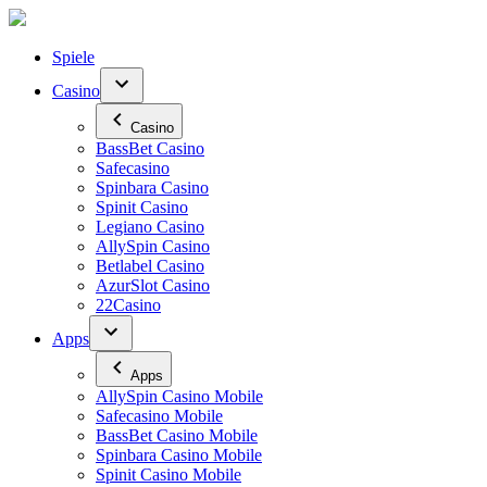
Spiele
Casino
Casino
BassBet Casino
Safecasino
Spinbara Casino
Spinit Casino
Legiano Casino
AllySpin Casino
Betlabel Casino
AzurSlot Casino
22Casino
Apps
Apps
AllySpin Casino Mobile
Safecasino Mobile
BassBet Casino Mobile
Spinbara Casino Mobile
Spinit Casino Mobile