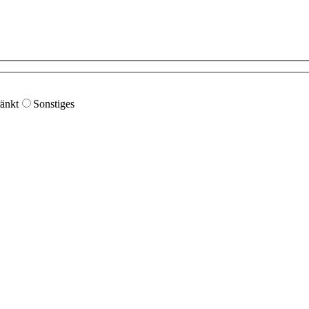
ränkt
Sonstiges