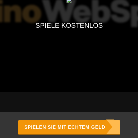
SPIELE KOSTENLOS
SPIELEN SIE MIT ECHTEM GELD