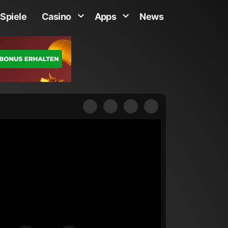
Spiele
Casino
Apps
News