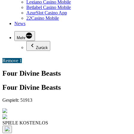
Legiano Casino Mobile
Betlabel Casino Mobile
AzurSlot Casino App
22Casino Mobile
News
Mehr
Zurück
Remove
1
Four Divine Beasts
Four Divine Beasts
Gespielt: 51913
SPIELE KOSTENLOS