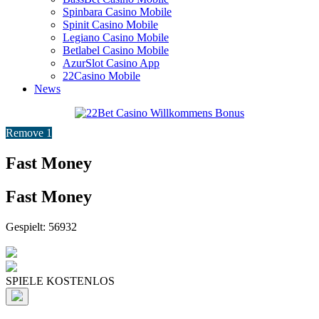
Spinbara Casino Mobile
Spinit Casino Mobile
Legiano Casino Mobile
Betlabel Casino Mobile
AzurSlot Casino App
22Casino Mobile
News
Remove
1
Fast Money
Fast Money
Gespielt: 56932
SPIELE KOSTENLOS