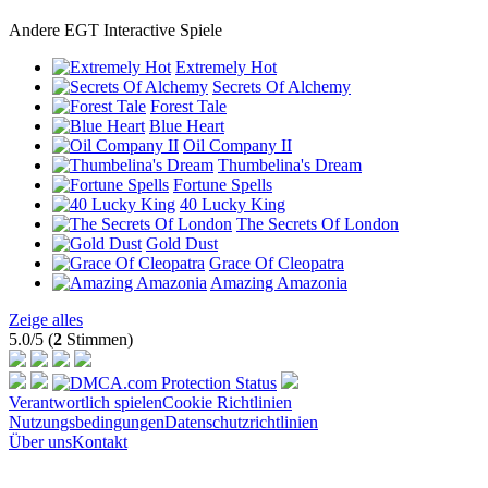
Andere EGT Interactive Spiele
Extremely Hot
Secrets Of Alchemy
Forest Tale
Blue Heart
Oil Company II
Thumbelina's Dream
Fortune Spells
40 Lucky King
The Secrets Of London
Gold Dust
Grace Of Cleopatra
Amazing Amazonia
Zeige alles
5.0/5 (
2
Stimmen)
Verantwortlich spielen
Cookie Richtlinien
Nutzungsbedingungen
Datenschutzrichtlinien
Über uns
Kontakt
Casinoseiten in Deutschland