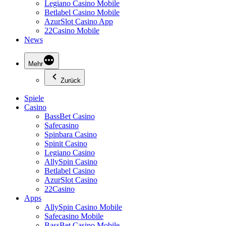
Legiano Casino Mobile
Betlabel Casino Mobile
AzurSlot Casino App
22Casino Mobile
News
Mehr
Zurück
Spiele
Casino
BassBet Casino
Safecasino
Spinbara Casino
Spinit Casino
Legiano Casino
AllySpin Casino
Betlabel Casino
AzurSlot Casino
22Casino
Apps
AllySpin Casino Mobile
Safecasino Mobile
BassBet Casino Mobile