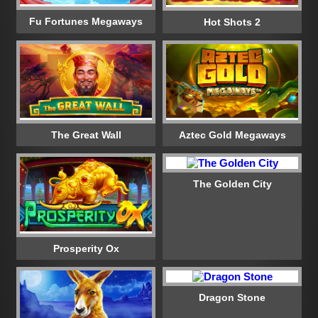
Fu Fortunes Megaways
Hot Shots 2
The Great Wall
Aztec Gold Megaways
The Golden City
Prosperity Ox
Dragon Stone