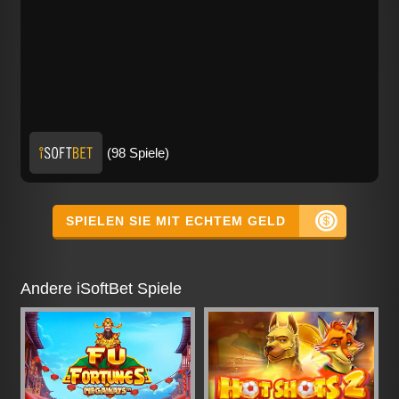
(98 Spiele)
SPIELEN SIE MIT ECHTEM GELD
Andere iSoftBet Spiele